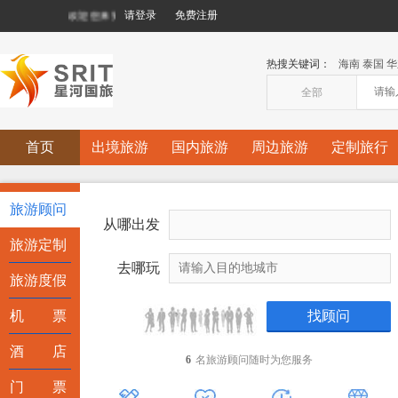
欢迎您来到星河国际旅行社有限责任公司!
请登录
免费注册
热搜关键词：
海南
泰国
华
全部
首页
出境旅游
国内旅游
周边旅游
定制旅行
旅游顾问
从哪出发
旅游定制
去哪玩
旅游度假
机 票
酒 店
6
名旅游顾问随时为您服务
门 票