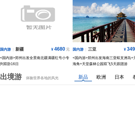
4680
349
新疆
三亚
国内游
|
¥
元
国内游
|
¥
<国内游>郑州出发全景南北疆满疆红号小专
<国内游>郑州出发海南三亚蜈支洲岛+
列双卧16日
海角+天堂森林公园双飞5天跟团游
出境游
新品
欧洲
日本
体验世界各地的风光