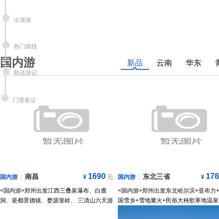
出境游
热门路线
国内游
新品
云南
华东
精选游记
门票签证
1690
178
南昌
东北三省
国内游
|
¥
元
国内游
|
¥
<国内游>郑州出发江西三叠泉瀑布、白鹿
<国内游>郑州出发东北哈尔滨+亚布力
洞、瓷都景德镇、婺源篁岭、 三清山六天游
国雪乡+雪地篝火+民俗大秧歌寒地温泉
6日游