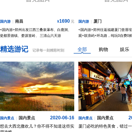
1690
南昌
厦门
国内游
|
¥
元
国内游
|
<国内游>郑州出发江西三叠泉瀑布、白鹿洞、
<国内游>郑州往返福建厦门曾厝垵
瓷都景德镇、婺源篁岭、 三清山六天游
观+鼓浪屿+环岛路，纯玩0自费0
精选游记
全部
购物
娱乐
记录每一刻精彩时刻
2020-06-16
2
国内景点
国内景点
国内景点
|
国内景点
|
想去大西北撒欢儿？你不得不知道这些实
厦门必吃的特色美食，错过一