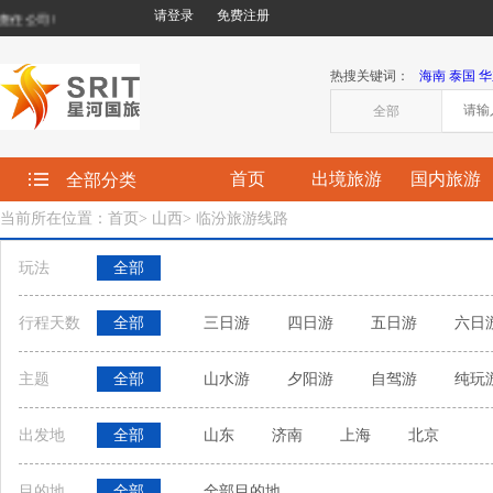
请登录
免费注册
公司!
热搜关键词：
海南
泰国
华
全部
首页
出境旅游
国内旅游
全部分类
当前所在位置：首页
>
山西
>
临汾旅游线路
玩法
全部
行程天数
全部
三日游
四日游
五日游
六日
主题
全部
山水游
夕阳游
自驾游
纯玩
出发地
全部
山东
济南
上海
北京
目的地
全部
全部目的地