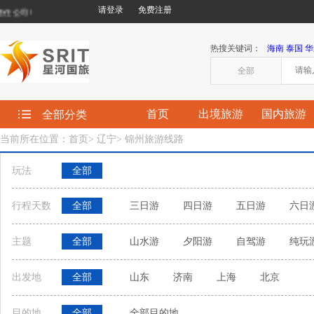
请登录
免费注册
公司!
热搜关键词：
海南
泰国
华
全部
首页
出境旅游
国内旅游
全部分类
当前所在位置：首页
>
辽宁
>
锦州旅游线路
玩法
全部
行程天数
全部
三日游
四日游
五日游
六日
主题
全部
山水游
夕阳游
自驾游
纯玩
出发地
全部
山东
济南
上海
北京
目的地
全部
全部目的地