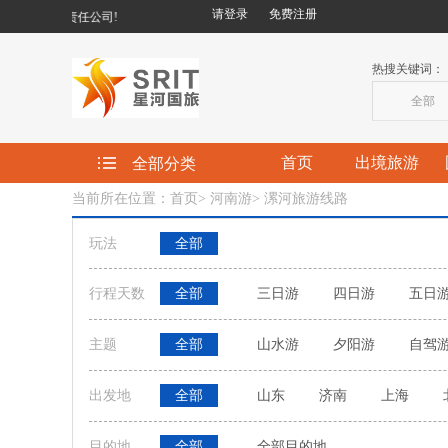
请登录
免费注册
行社有限责任公司!
热搜关键词：
全部
首页
出境旅游
全部分类
当前所在位置：首页
>
河南游
>
漯河旅游线路
玩法
全部
行程天数
全部
三日游
四日游
五日
主题
全部
山水游
夕阳游
自驾
出发地
全部
山东
济南
上海
目的地
全部
全部目的地