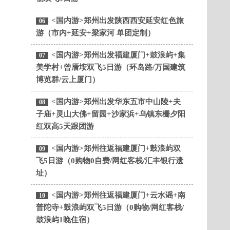
<国内游>郑州出发陕西西安延安红色旅
06
游（市内+延安+梁家河 单团定制）
<国内游>郑州出发福建厦门+鼓浪屿+集
07
美学村+曾厝垵双飞5日游（环岛路/万国建筑
博览群/云上厦门）
<国内游>郑州出发华东五市中山陵+夫
08
子庙+灵山大佛+留园+沙家浜+乌镇东栅夕阳
红双高5天跟团游
<国内游>郑州往返福建厦门+鼓浪屿双
09
飞5日游（0购物0自费/网红客栈/汇丰银行遗
址）
<国内游>郑州往返福建厦门+云水谣+南
10
普陀寺+鼓浪屿双飞5日游（0购物/网红客栈/
鼓浪屿1晚住宿）