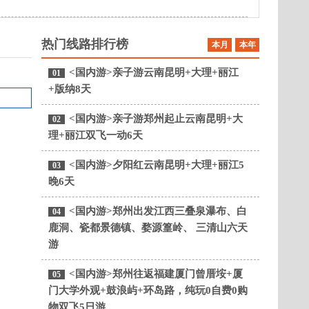
热门线路排行榜
本月
本年
<国内游>亲子游云南昆明+大理+丽江
01
+版纳8天
<国内游>亲子游郑州起止云南昆明+大
02
理+丽江双飞一动6天
<国内游>夕阳红云南昆明+大理+丽江5
03
晚6天
<国内游>郑州出发江西三叠泉瀑布、白
04
鹿洞、瓷都景德镇、婺源篁岭、 三清山六天
游
<国内游>郑州往返福建厦门曾厝垵+厦
05
门大学外观+鼓浪屿+环岛路，纯玩0自费0购
物双飞5日游