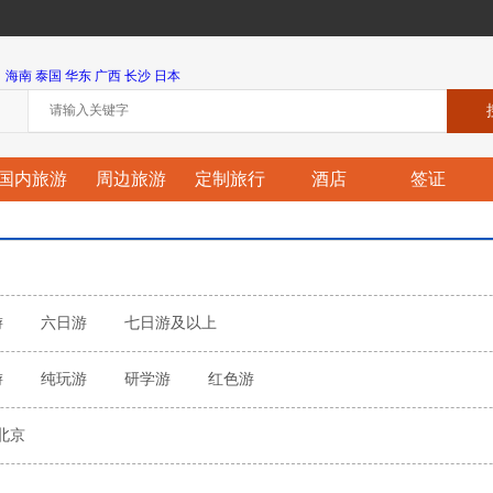
海南
泰国
华东
广西
长沙
日本
国内旅游
周边旅游
定制旅行
酒店
签证
游
六日游
七日游及以上
游
纯玩游
研学游
红色游
北京