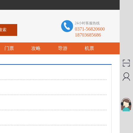
24小时客服热线
0371-56820600
18703685686
门票
攻略
导游
机票