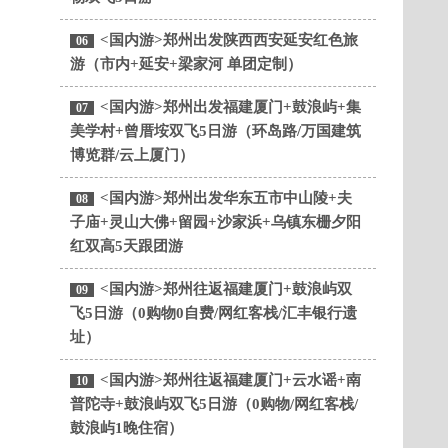
<国内游>郑州出发陕西西安延安红色旅
06
游（市内+延安+梁家河 单团定制）
<国内游>郑州出发福建厦门+鼓浪屿+集
07
美学村+曾厝垵双飞5日游（环岛路/万国建筑
博览群/云上厦门）
<国内游>郑州出发华东五市中山陵+夫
08
子庙+灵山大佛+留园+沙家浜+乌镇东栅夕阳
红双高5天跟团游
<国内游>郑州往返福建厦门+鼓浪屿双
09
飞5日游（0购物0自费/网红客栈/汇丰银行遗
址）
<国内游>郑州往返福建厦门+云水谣+南
10
普陀寺+鼓浪屿双飞5日游（0购物/网红客栈/
鼓浪屿1晚住宿）