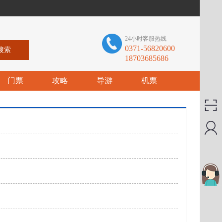
24小时客服热线
0371-56820600
18703685686
门票
攻略
导游
机票