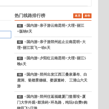
热门线路排行榜
本月
本年
<国内游>亲子游云南昆明+大理+丽江
01
+版纳8天
<国内游>亲子游郑州起止云南昆明+大
02
理+丽江双飞一动6天
<国内游>夕阳红云南昆明+大理+丽江5
03
晚6天
<国内游>郑州出发江西三叠泉瀑布、白
04
鹿洞、瓷都景德镇、婺源篁岭、 三清山六天
游
<国内游>郑州往返福建厦门曾厝垵+厦
05
门大学外观+鼓浪屿+环岛路，纯玩0自费0购
物双飞5日游