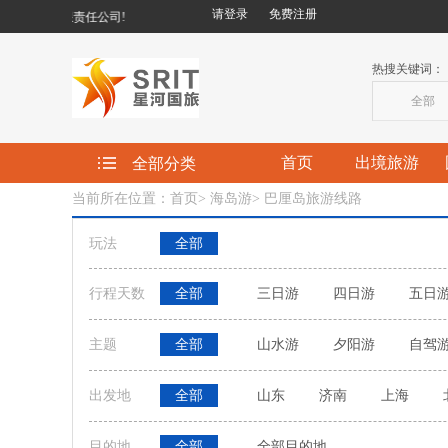
请登录
免费注册
旅行社有限责任公司!
热搜关键词：
全部
首页
出境旅游
全部分类
当前所在位置：首页
>
海岛游
>
巴厘岛旅游线路
玩法
全部
行程天数
全部
三日游
四日游
五日
主题
全部
山水游
夕阳游
自驾
出发地
全部
山东
济南
上海
目的地
全部
全部目的地