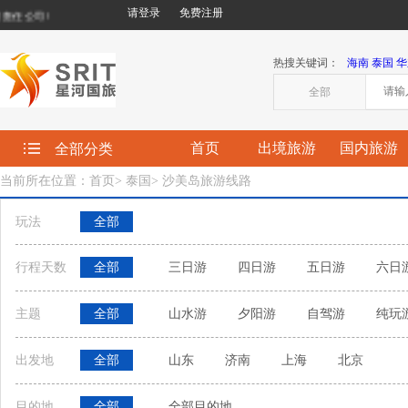
请登录
免费注册
任公司!
热搜关键词：
海南
泰国
华
全部
首页
出境旅游
国内旅游
全部分类
当前所在位置：首页
>
泰国
>
沙美岛旅游线路
玩法
全部
行程天数
全部
三日游
四日游
五日游
六日
主题
全部
山水游
夕阳游
自驾游
纯玩
出发地
全部
山东
济南
上海
北京
目的地
全部
全部目的地