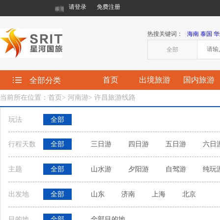
请登录
免费注册
欢迎您来到星河国际旅行社有限责任公司!
热搜关键词：
海南
泰国
华
全部
首页
出境旅游
国内旅游
全部分类
当前所在位置：首页
>
河南游
>
许昌旅游线路
玩法
全部
行程天数
全部
三日游
四日游
五日游
六日
主题
全部
山水游
夕阳游
自驾游
纯玩
出发地
全部
山东
济南
上海
北京
目的地
全部
全部目的地