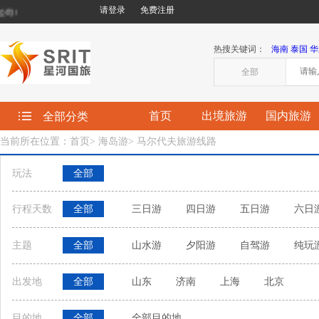
请登录
免费注册
!
热搜关键词：
海南
泰国
华
全部
首页
出境旅游
国内旅游
全部分类
当前所在位置：首页
>
海岛游
>
马尔代夫旅游线路
玩法
全部
行程天数
全部
三日游
四日游
五日游
六日
主题
全部
山水游
夕阳游
自驾游
纯玩
出发地
全部
山东
济南
上海
北京
目的地
全部
全部目的地