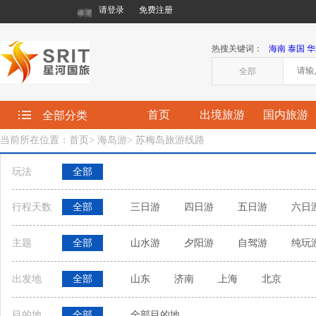
请登录
免费注册
欢迎您来到星河国际旅行社有限责任公司!
热搜关键词：
海南
泰国
华
全部
首页
出境旅游
国内旅游
全部分类
当前所在位置：首页
>
海岛游
>
苏梅岛旅游线路
玩法
全部
行程天数
全部
三日游
四日游
五日游
六日
主题
全部
山水游
夕阳游
自驾游
纯玩
出发地
全部
山东
济南
上海
北京
目的地
全部
全部目的地