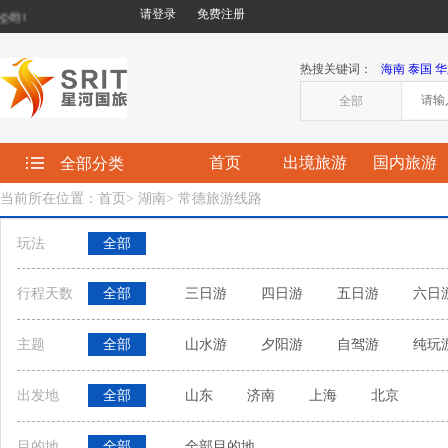
请登录
免费注册
!
热搜关键词：
海南
泰国
华
全部
首页
出境旅游
国内旅游
全部分类
当前所在位置：首页
>
湖南
>
常德旅游线路
玩法
全部
行程天数
全部
三日游
四日游
五日游
六日
主题
全部
山水游
夕阳游
自驾游
纯玩
出发地
全部
山东
济南
上海
北京
目的地
全部
全部目的地