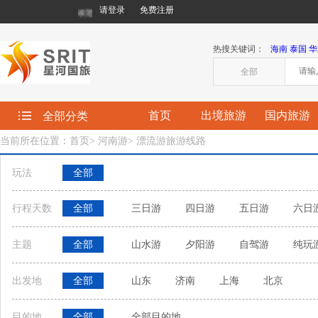
请登录
免费注册
欢迎您来到星河国际旅行社有限责任公司!
热搜关键词：
海南
泰国
华
全部
首页
出境旅游
国内旅游
全部分类
当前所在位置：首页
>
河南游
>
漂流游旅游线路
玩法
全部
行程天数
全部
三日游
四日游
五日游
六日
主题
全部
山水游
夕阳游
自驾游
纯玩
出发地
全部
山东
济南
上海
北京
目的地
全部
全部目的地