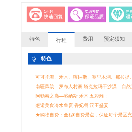
特色
费用
预定须知
行程
特色
可可托海、禾木、喀纳斯、赛里木湖、那拉提
南疆风韵—罗布人村寨 塔克拉玛干沙漠，自
阿勒泰之巅—喀纳斯 禾木 五彩滩；
邂逅美食冷水鱼宴 香妃餐 汉王盛宴
★购物自费：全程0自费景点，保证每个景区