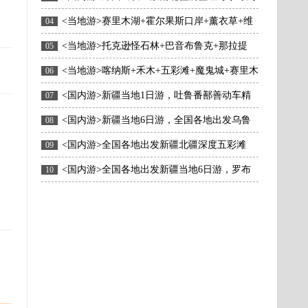
双卧16日
<当地游>赛里木湖+霍尔果斯口岸+薰衣草+维
04
吾尔民俗村+八卦城+喀拉峻+那拉提+巴音布鲁克
<当地游>托克逊怪石林+巴音布鲁克+那拉提
05
+独库公路拼车五日游
+喀拉峻阔克苏大峡谷+央布拉克村+赛里木湖+野马
<当地游>喀纳斯+禾木+五彩滩+魔鬼城+赛里木
06
古生态园六日深度游
湖+那拉提+巴音布鲁克+独库公路七日游
<国内游>新疆当地1日游，吐鲁番鄯善动车精
07
品纯玩一日游
<国内游>新疆当地6日游，全国各地出发乌鲁
08
木齐集合。喀纳斯全景深度-- 三号矿坑、可可苏
<国内游>全国各地出发新疆北疆深度五彩滩
09
里、可可托海、五彩滩、禾木、喀纳斯湖、观鱼
+喀纳斯+观鱼台+禾木+魔鬼城+赛里木湖+那拉提草
<国内游>全国各地出发新疆当地6日游，罗布
10
台、魔鬼城汽车六日游
原+巴音布鲁克草原+火洲吐鲁番天山天池八日游
人村寨、胡杨林、神秘大峡谷、千佛洞、喀什古
城、帕米尔高原、白沙湖、喀拉库勒湖、盘龙公
路、塔吉克家访拼车六日游