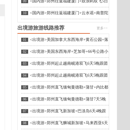
<国内游>郑州往返福建厦门+鼓浪屿双飞5日
09
游（0购物0自费/网红客栈/汇丰银行遗址）
<国内游>郑州往返福建厦门+云水谣+南普陀
10
寺+鼓浪屿双飞5日游（0购物/网红客栈/鼓浪屿1
晚住宿）
出境游旅游线路推荐
更多>>
<出境游>美国加拿大东西海岸+黄石公园+落
01
基山+大瀑布22天【黄石&班夫】
<出境游>美国东西海岸+芝加哥+66号公路小
02
镇+夏威夷16日-可配全国联运
<出境游>郑州起止越南岘港双飞6天5晚跟团
03
游
<出境游>郑州起止越南岘港双飞6天5晚跟团
04
游
<出境游>郑州直飞缅甸曼德勒+蒲甘+内比都
05
7天5晚跟团游
<出境游>郑州直飞缅甸曼德勒+蒲甘7天5晚
06
跟团游
<出境游>郑州直飞新加坡+巴淡岛6天4晚跟
07
团游
<出境游>郑州直飞狮城新加坡+马来西亚6天
08
4晚跟团游