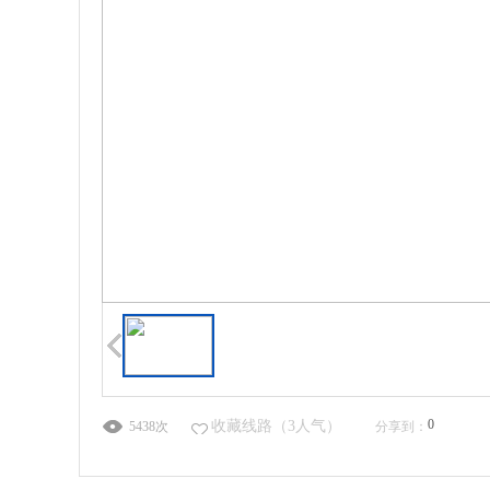
0
收藏线路
（
3
人气）
5438次
分享到：