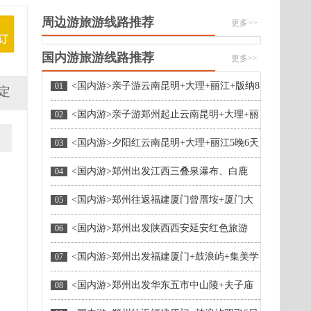
周边游旅游线路推荐
更多>>
国内游旅游线路推荐
更多>>
<国内游>亲子游云南昆明+大理+丽江+版纳8
01
定
天
<国内游>亲子游郑州起止云南昆明+大理+丽
02
江双飞一动6天
<国内游>夕阳红云南昆明+大理+丽江5晚6天
03
<国内游>郑州出发江西三叠泉瀑布、白鹿
04
洞、瓷都景德镇、婺源篁岭、 三清山六天游
<国内游>郑州往返福建厦门曾厝垵+厦门大
05
学外观+鼓浪屿+环岛路，纯玩0自费0购物双飞5
日游
<国内游>郑州出发陕西西安延安红色旅游
06
（市内+延安+梁家河 单团定制）
<国内游>郑州出发福建厦门+鼓浪屿+集美学
07
村+曾厝垵双飞5日游（环岛路/万国建筑博览群/
云上厦门）
<国内游>郑州出发华东五市中山陵+夫子庙
08
+灵山大佛+留园+沙家浜+乌镇东栅夕阳红双高5
天跟团游