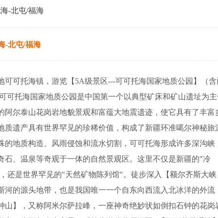
海-北屯/福海
海-北屯/福海
可可托海镇，游览【5A级景区---可可托海国家地质公园】（含
）；可可托海国家地质公园是中国第一个以典型矿床和矿山遗址为主
的阿尔泰山花岗岩地貌景观和富蕴大地震遗迹，使它具有了丰富
地质遗产具有世界罕见的珍稀价值，构成了新疆环准噶尔神秘旅
殊的地质构造、风雨侵蚀和流水切割，可可托海形成许多深沟峡
奇石、温泉等奇观于一体的自然景观区。这里不仅是新疆的"冷
"，还是世界罕见的"天然矿物陈列馆"。徒步深入【额尔齐斯大峡
斯河的源头地带，也是我国唯一一个自东向西流入北冰洋的外流
钟山】，又称阿米尔萨拉峰，一座神奇绝妙状如倒扣石钟的花岗