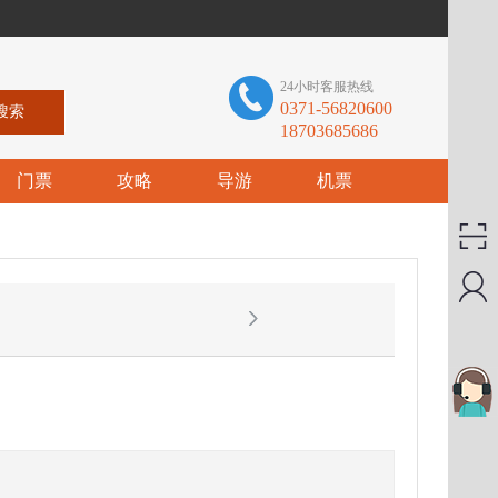
24小时客服热线
0371-56820600
18703685686
门票
攻略
导游
机票