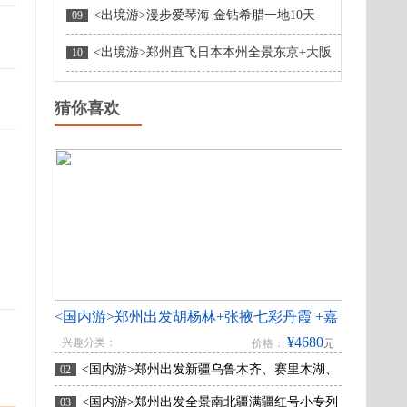
<出境游>漫步爱琴海 金钻希腊一地10天
09
<出境游>郑州直飞日本本州全景东京+大阪
10
+富士山+京都+奈良双古都双温泉6天5晚跟团游
猜你喜欢
<国内游>郑州出发胡杨林+张掖七彩丹霞 +嘉
¥4680
兴趣分类：
价格：
元
峪关+金塔胡杨林双飞8日游
<国内游>郑州出发新疆乌鲁木齐、赛里木湖、
02
那拉提、巴音布鲁克、吐鲁番、 天池双飞8日游
<国内游>郑州出发全景南北疆满疆红号小专列
03