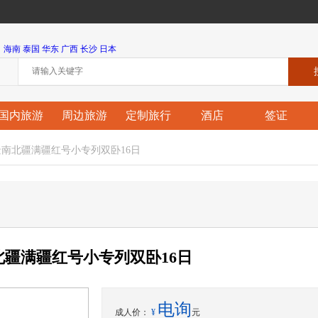
海南
泰国
华东
广西
长沙
日本
国内旅游
周边旅游
定制旅行
酒店
签证
景南北疆满疆红号小专列双卧16日
北疆满疆红号小专列双卧16日
电询
成人价：
¥
元