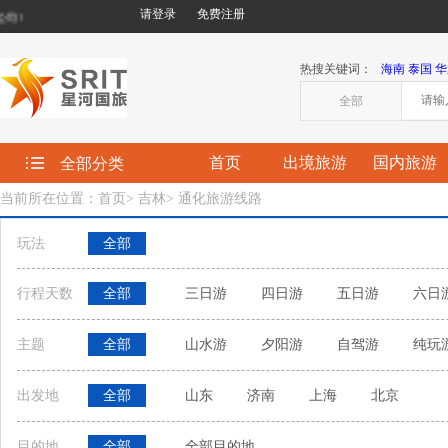
请登录
免费注册
!
热搜关键词：
海南
泰国
华
全部
首页
出境旅游
国内旅游
全部分类
当前所在位置：首页
>
吉林
>
通化旅游线路
玩法
全部
行程天数
全部
三日游
四日游
五日游
六日
主题
全部
山水游
夕阳游
自驾游
纯玩
出发地
全部
山东
济南
上海
北京
目的地
全部
全部目的地