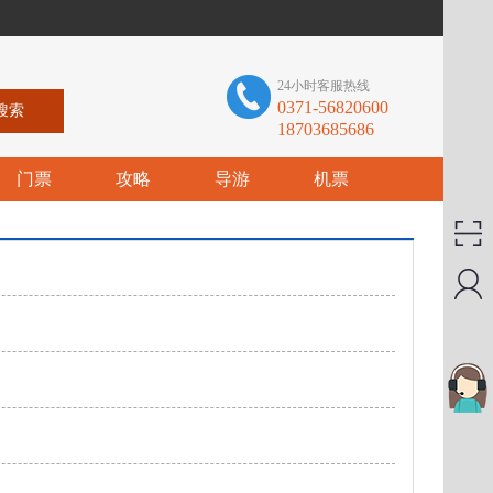
24小时客服热线
0371-56820600
18703685686
门票
攻略
导游
机票