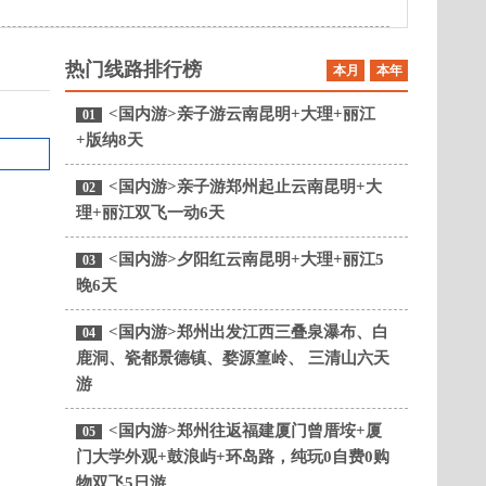
热门线路排行榜
本月
本年
<国内游>亲子游云南昆明+大理+丽江
01
+版纳8天
<国内游>亲子游郑州起止云南昆明+大
02
理+丽江双飞一动6天
<国内游>夕阳红云南昆明+大理+丽江5
03
晚6天
<国内游>郑州出发江西三叠泉瀑布、白
04
鹿洞、瓷都景德镇、婺源篁岭、 三清山六天
游
<国内游>郑州往返福建厦门曾厝垵+厦
05
门大学外观+鼓浪屿+环岛路，纯玩0自费0购
物双飞5日游