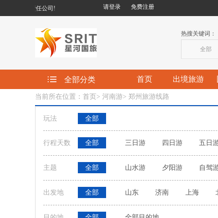
请登录
免费注册
行社有限责任公司!
热搜关键词：
全部
首页
出境旅游
全部分类
当前所在位置：首页
>
河南游
>
郑州旅游线路
玩法
全部
行程天数
全部
三日游
四日游
五日
主题
全部
山水游
夕阳游
自驾
出发地
全部
山东
济南
上海
目的地
全部
全部目的地