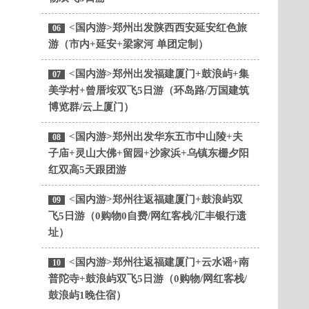
<国内游>郑州出发陕西西安延安红色旅
06
游（市内+延安+梁家河 单团定制）
<国内游>郑州出发福建厦门+鼓浪屿+集
07
美学村+曾厝垵双飞5日游（环岛路/万国建筑
博览群/云上厦门）
<国内游>郑州出发华东五市中山陵+夫
08
子庙+灵山大佛+留园+沙家浜+乌镇东栅夕阳
红双高5天跟团游
<国内游>郑州往返福建厦门+鼓浪屿双
09
飞5日游（0购物0自费/网红客栈/汇丰银行遗
址）
<国内游>郑州往返福建厦门+云水谣+南
10
普陀寺+鼓浪屿双飞5日游（0购物/网红客栈/
鼓浪屿1晚住宿）