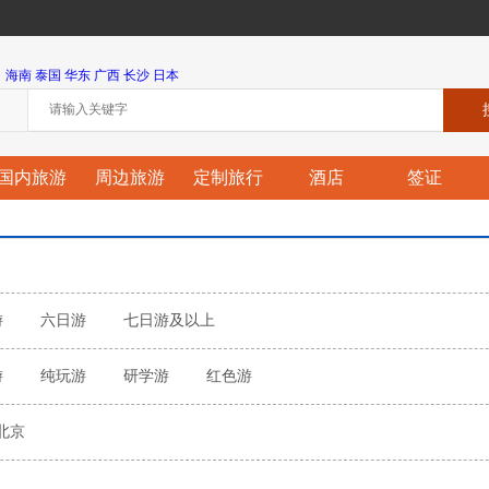
海南
泰国
华东
广西
长沙
日本
国内旅游
周边旅游
定制旅行
酒店
签证
游
六日游
七日游及以上
游
纯玩游
研学游
红色游
北京