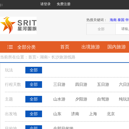
请登录
免费注册
欢迎您来到星河国际旅行社有限责任公司!
热搜关键词：
海南
泰国
华
全部
首页
出境旅游
国内旅游
全部分类
当前所在位置：首页
>
湖南
>
长沙旅游线路
玩法
全部
行程天数
全部
三日游
四日游
五日游
六日
主题
全部
山水游
夕阳游
自驾游
纯玩
出发地
全部
山东
济南
上海
北京
目的地
全部
全部目的地