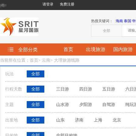
请登录
免费注册
!
热搜关键词：
海南
泰国
华
全部
首页
出境旅游
国内旅游
全部分类
当前所在位置：首页
>
云南
>
大理旅游线路
玩法
全部
行程天数
全部
三日游
四日游
五日游
六日
主题
全部
山水游
夕阳游
自驾游
纯玩
出发地
全部
山东
济南
上海
北京
目的地
全部
全部目的地