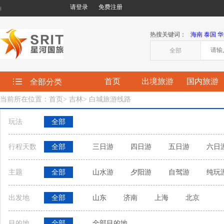
请登录
免费注册
欢迎您来到星河国际旅行社有限责任公司!
热搜关键词：
海南
泰国
华
全部
首页
出境旅游
国内旅游
全部分类
当前所在位置：首页
>
吉林
>
白城旅游线路
玩法
全部
行程天数
全部
三日游
四日游
五日游
六日
主题
全部
山水游
夕阳游
自驾游
纯玩
出发地
全部
山东
济南
上海
北京
目的地
全部
全部目的地