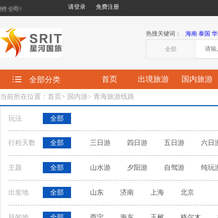
请登录
免费注册
司!
热搜关键词：
海南
泰国
华
全部
首页
出境旅游
国内旅游
全部分类
当前所在位置：首页
>
国内游
>
青海旅游线路
玩法
全部
行程天数
全部
三日游
四日游
五日游
六日
主题
全部
山水游
夕阳游
自驾游
纯玩
出发地
全部
山东
济南
上海
北京
目的地
全部
西宁
海东
玉树
格尔木