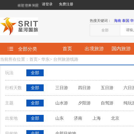
请登录
免费注册
欢迎您来到星河国际旅行社有限责任公司!
热搜关键词：
海南
泰国
华
全部
首页
出境旅游
国内旅游
全部分类
当前所在位置：首页
>
华东
>
台州旅游线路
玩法
全部
行程天数
全部
三日游
四日游
五日游
六日
主题
全部
山水游
夕阳游
自驾游
纯玩
出发地
全部
山东
济南
上海
北京
目的地
全部
全部目的地