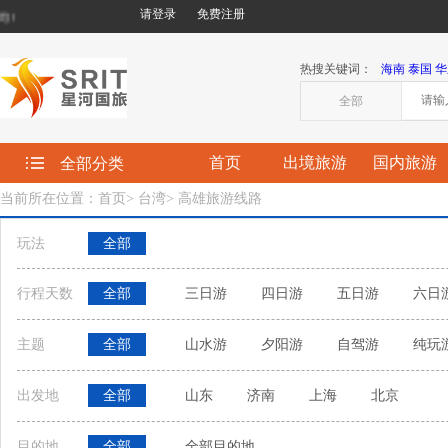
请登录
免费注册
欢迎您来到星河国际旅行社有限责任公司!
热搜关键词：
海南
泰国
华
全部
首页
出境旅游
国内旅游
全部分类
当前所在位置：首页
>
台湾
>
高雄旅游线路
玩法
全部
行程天数
全部
三日游
四日游
五日游
六日
主题
全部
山水游
夕阳游
自驾游
纯玩
出发地
全部
山东
济南
上海
北京
目的地
全部
全部目的地