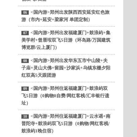
<国内游>郑州出发陕西西安延安红色旅
06
游（市内+延安+梁家河 单团定制）
<国内游>郑州出发福建厦门+鼓浪屿+集
07
美学村+曾厝垵双飞5日游（环岛路/万国建筑
博览群/云上厦门）
<国内游>郑州出发华东五市中山陵+夫
08
子庙+灵山大佛+留园+沙家浜+乌镇东栅夕阳
红双高5天跟团游
<国内游>郑州往返福建厦门+鼓浪屿双
09
飞5日游（0购物0自费/网红客栈/汇丰银行遗
址）
<国内游>郑州往返福建厦门+云水谣+南
10
普陀寺+鼓浪屿双飞5日游（0购物/网红客栈/
鼓浪屿1晚住宿）