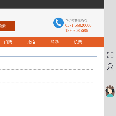
24小时客服热线
0371-56820600
18703685686
门票
攻略
导游
机票