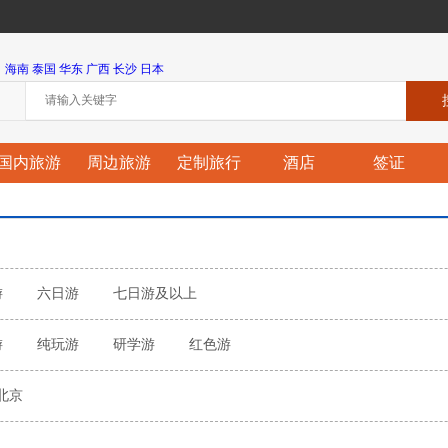
海南
泰国
华东
广西
长沙
日本
国内旅游
周边旅游
定制旅行
酒店
签证
游
六日游
七日游及以上
游
纯玩游
研学游
红色游
北京