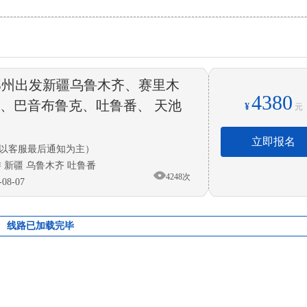
郑州出发新疆乌鲁木齐、赛里木
4380
、巴音布鲁克、吐鲁番、 天池
¥
元
立即报名
以客服最后通知为主）
 新疆 乌鲁木齐 吐鲁番
4248次
8-07
线路已加载完毕