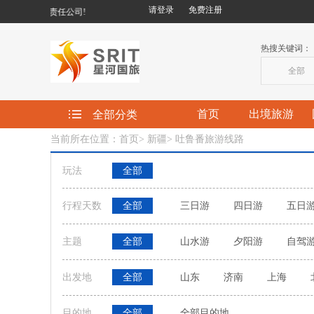
请登录
免费注册
旅行社有限责任公司!
热搜关键词：
全部
首页
出境旅游
全部分类
当前所在位置：首页
>
新疆
>
吐鲁番旅游线路
玩法
全部
行程天数
全部
三日游
四日游
五日
主题
全部
山水游
夕阳游
自驾
出发地
全部
山东
济南
上海
目的地
全部
全部目的地