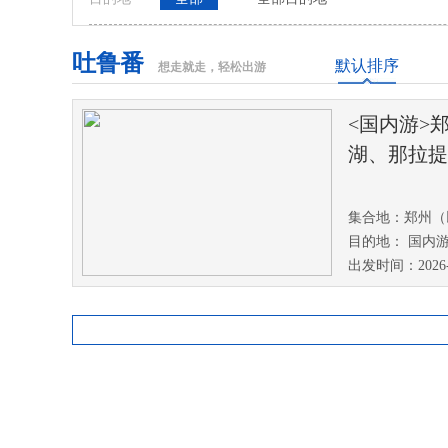
吐鲁番
默认排序
想走就走，轻松出游
<国内游>
湖、那拉提
双飞8日游
集合地：郑州（
目的地： 国内游
出发时间：2026-0