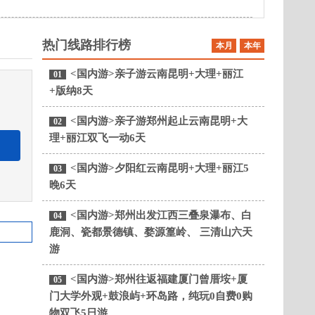
热门线路排行榜
本月
本年
<国内游>亲子游云南昆明+大理+丽江
01
+版纳8天
<国内游>亲子游郑州起止云南昆明+大
02
理+丽江双飞一动6天
<国内游>夕阳红云南昆明+大理+丽江5
03
晚6天
<国内游>郑州出发江西三叠泉瀑布、白
04
鹿洞、瓷都景德镇、婺源篁岭、 三清山六天
游
<国内游>郑州往返福建厦门曾厝垵+厦
05
门大学外观+鼓浪屿+环岛路，纯玩0自费0购
物双飞5日游