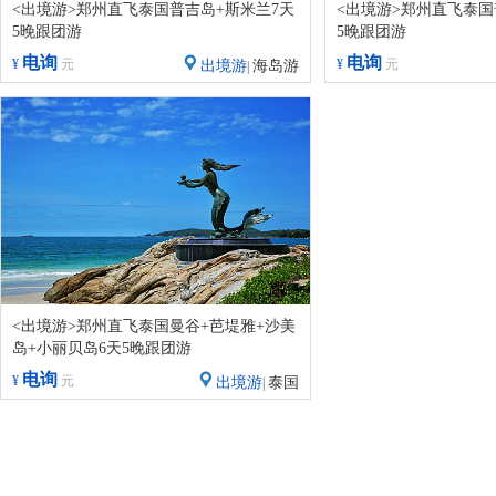
<出境游>郑州直飞泰国普吉岛+斯米兰7天
<出境游>郑州直飞泰国
5晚跟团游
5晚跟团游
电询
电询
¥
元
¥
元
出境游
海岛游
|
<出境游>郑州直飞泰国曼谷+芭堤雅+沙美
岛+小丽贝岛6天5晚跟团游
电询
¥
元
出境游
泰国
|