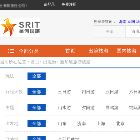
请登录
免费注册
限责任公司!
热搜关键词：
海南
泰国
华
全部
首页
出境旅游
国内旅游
全部分类
当前所在位置：首页
>
出境游
>
新加坡旅游线路
玩法
全部
行程天数
全部
三日游
四日游
五日游
六日
主题
全部
山水游
夕阳游
自驾游
纯玩
出发地
全部
山东
济南
上海
北京
目的地
全部
全部目的地