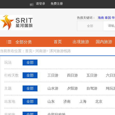
请登录
免费注册
欢迎您来到星河国际旅行社有限责任公司!
热搜关键词：
海南
泰国
华
全部
首页
出境旅游
国内旅游
全部分类
当前所在位置：首页
>
河南游
>
漯河旅游线路
玩法
全部
行程天数
全部
三日游
四日游
五日游
六日
主题
全部
山水游
夕阳游
自驾游
纯玩
出发地
全部
山东
济南
上海
北京
目的地
全部
全部目的地