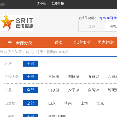
请登录
免费注册
!
热搜关键词：
海南
泰国
华
全部
首页
出境旅游
国内旅游
全部分类
当前所在位置：首页
>
辽宁
>
抚顺旅游线路
玩法
全部
行程天数
全部
三日游
四日游
五日游
六日
主题
全部
山水游
夕阳游
自驾游
纯玩
出发地
全部
山东
济南
上海
北京
目的地
全部
全部目的地