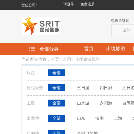
请登录
免费注册
旅行社有限责任公司!
热搜关键词：
全部
首页
出境旅游
全部分类
当前所在位置：首页
>
台湾
>
花莲旅游线路
玩法
全部
行程天数
全部
三日游
四日游
五日
主题
全部
山水游
夕阳游
自驾
出发地
全部
山东
济南
上海
目的地
全部
全部目的地