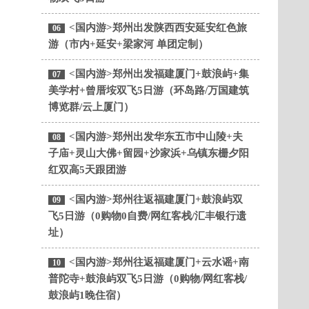
<国内游>郑州出发陕西西安延安红色旅
06
游（市内+延安+梁家河 单团定制）
<国内游>郑州出发福建厦门+鼓浪屿+集
07
美学村+曾厝垵双飞5日游（环岛路/万国建筑
博览群/云上厦门）
<国内游>郑州出发华东五市中山陵+夫
08
子庙+灵山大佛+留园+沙家浜+乌镇东栅夕阳
红双高5天跟团游
<国内游>郑州往返福建厦门+鼓浪屿双
09
飞5日游（0购物0自费/网红客栈/汇丰银行遗
址）
<国内游>郑州往返福建厦门+云水谣+南
10
普陀寺+鼓浪屿双飞5日游（0购物/网红客栈/
鼓浪屿1晚住宿）