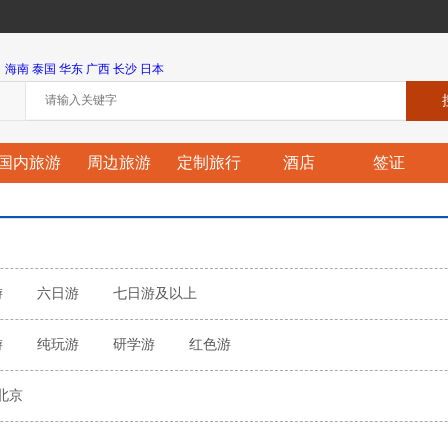
海南
泰国
华东
广西
长沙
日本
国内旅游
周边旅游
定制旅行
酒店
签证
游
六日游
七日游及以上
游
纯玩游
研学游
红色游
北京