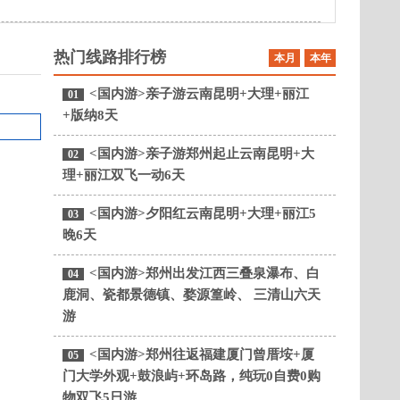
热门线路排行榜
本月
本年
<国内游>亲子游云南昆明+大理+丽江
01
+版纳8天
<国内游>亲子游郑州起止云南昆明+大
02
理+丽江双飞一动6天
<国内游>夕阳红云南昆明+大理+丽江5
03
晚6天
<国内游>郑州出发江西三叠泉瀑布、白
04
鹿洞、瓷都景德镇、婺源篁岭、 三清山六天
游
<国内游>郑州往返福建厦门曾厝垵+厦
05
门大学外观+鼓浪屿+环岛路，纯玩0自费0购
物双飞5日游