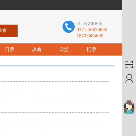
24小时客服热线
0371-56820600
18703685686
门票
攻略
导游
机票