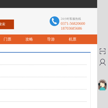
24小时客服热线
0371-56820600
18703685686
门票
攻略
导游
机票