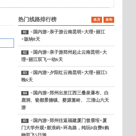
热门线路排行榜
本月
本年
<国内游>亲子游云南昆明+大理+丽江
01
+版纳8天
<国内游>亲子游郑州起止云南昆明+大
02
理+丽江双飞一动6天
<国内游>夕阳红云南昆明+大理+丽江5
03
晚6天
<国内游>郑州出发江西三叠泉瀑布、白
04
鹿洞、瓷都景德镇、婺源篁岭、 三清山六天
游
<国内游>郑州往返福建厦门曾厝垵+厦
05
门大学外观+鼓浪屿+环岛路，纯玩0自费0购
物双飞5日游