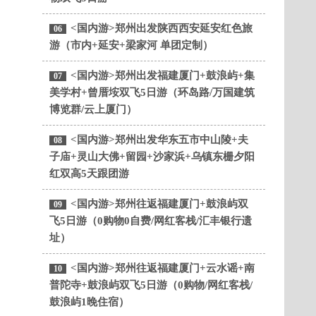
<国内游>郑州出发陕西西安延安红色旅
06
游（市内+延安+梁家河 单团定制）
<国内游>郑州出发福建厦门+鼓浪屿+集
07
美学村+曾厝垵双飞5日游（环岛路/万国建筑
博览群/云上厦门）
<国内游>郑州出发华东五市中山陵+夫
08
子庙+灵山大佛+留园+沙家浜+乌镇东栅夕阳
红双高5天跟团游
<国内游>郑州往返福建厦门+鼓浪屿双
09
飞5日游（0购物0自费/网红客栈/汇丰银行遗
址）
<国内游>郑州往返福建厦门+云水谣+南
10
普陀寺+鼓浪屿双飞5日游（0购物/网红客栈/
鼓浪屿1晚住宿）