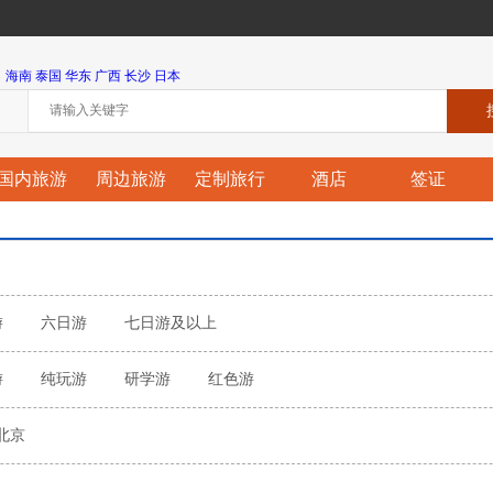
海南
泰国
华东
广西
长沙
日本
国内旅游
周边旅游
定制旅行
酒店
签证
游
六日游
七日游及以上
游
纯玩游
研学游
红色游
北京