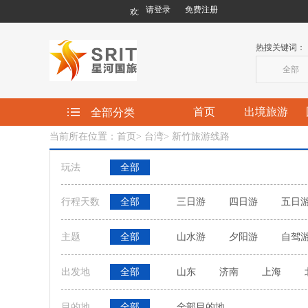
请登录
免费注册
欢迎您来到星河国际旅行社有限责任公司!
热搜关键词：
全部
首页
出境旅游
全部分类
当前所在位置：首页
>
台湾
>
新竹旅游线路
玩法
全部
行程天数
全部
三日游
四日游
五日
主题
全部
山水游
夕阳游
自驾
出发地
全部
山东
济南
上海
目的地
全部
全部目的地