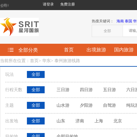
请登录
免费注册
!
热搜关键词：
海南
泰国
华
全部
首页
出境旅游
国内旅游
全部分类
当前所在位置：首页
>
华东
>
泰州旅游线路
玩法
全部
行程天数
全部
三日游
四日游
五日游
六日
主题
全部
山水游
夕阳游
自驾游
纯玩
出发地
全部
山东
济南
上海
北京
目的地
全部
全部目的地