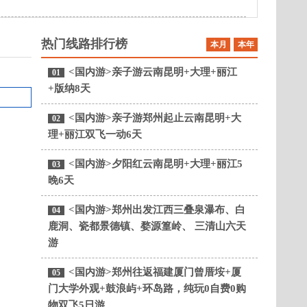
热门线路排行榜
本月
本年
<国内游>亲子游云南昆明+大理+丽江
01
+版纳8天
<国内游>亲子游郑州起止云南昆明+大
02
理+丽江双飞一动6天
<国内游>夕阳红云南昆明+大理+丽江5
03
晚6天
<国内游>郑州出发江西三叠泉瀑布、白
04
鹿洞、瓷都景德镇、婺源篁岭、 三清山六天
游
<国内游>郑州往返福建厦门曾厝垵+厦
05
门大学外观+鼓浪屿+环岛路，纯玩0自费0购
物双飞5日游