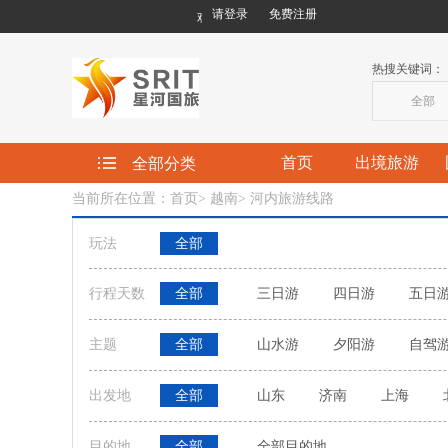
请登录
免费注册
欢迎您来到星河国际旅行社有限责任公司!
热搜关键词：
全部
首页
出境旅游
全部分类
当前所在位置：首页
>
越南
>
河内旅游线路
玩法
全部
行程天数
全部
三日游
四日游
五日
主题
全部
山水游
夕阳游
自驾
出发地
全部
山东
济南
上海
目的地
全部
全部目的地