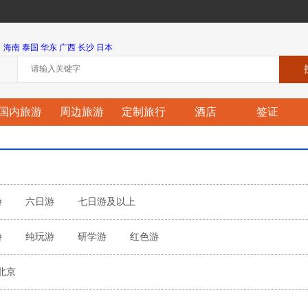
海南
泰国
华东
广西
长沙
日本
国内旅游
周边旅游
定制旅行
酒店
签证
游
六日游
七日游及以上
游
纯玩游
研学游
红色游
北京