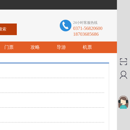
24小时客服热线
0371-56820600
18703685686
门票
攻略
导游
机票