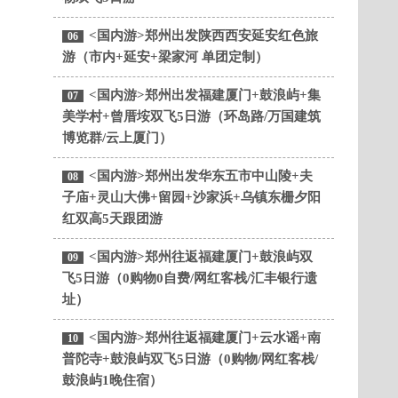
<国内游>郑州出发陕西西安延安红色旅
06
游（市内+延安+梁家河 单团定制）
<国内游>郑州出发福建厦门+鼓浪屿+集
07
美学村+曾厝垵双飞5日游（环岛路/万国建筑
博览群/云上厦门）
<国内游>郑州出发华东五市中山陵+夫
08
子庙+灵山大佛+留园+沙家浜+乌镇东栅夕阳
红双高5天跟团游
<国内游>郑州往返福建厦门+鼓浪屿双
09
飞5日游（0购物0自费/网红客栈/汇丰银行遗
址）
<国内游>郑州往返福建厦门+云水谣+南
10
普陀寺+鼓浪屿双飞5日游（0购物/网红客栈/
鼓浪屿1晚住宿）