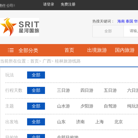
请登录
免费注册
公司!
热搜关键词：
海南
泰国
华
全部
首页
出境旅游
国内旅游
全部分类
当前所在位置：首页
>
广西
>
桂林旅游线路
玩法
全部
行程天数
全部
三日游
四日游
五日游
六日
主题
全部
山水游
夕阳游
自驾游
纯玩
出发地
全部
山东
济南
上海
北京
目的地
全部
全部目的地