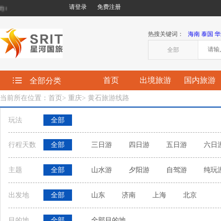
请登录
免费注册
欢迎您来到星河国际旅行社有限责任公司!
热搜关键词：
海南
泰国
华
全部
首页
出境旅游
国内旅游
全部分类
当前所在位置：首页
>
重庆
>
黄石旅游线路
玩法
全部
行程天数
全部
三日游
四日游
五日游
六日
主题
全部
山水游
夕阳游
自驾游
纯玩
出发地
全部
山东
济南
上海
北京
目的地
全部
全部目的地