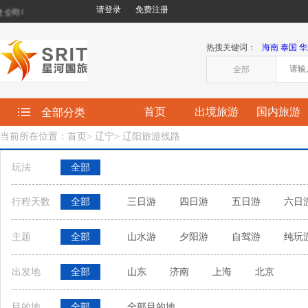
请登录
免费注册
司!
热搜关键词：
海南
泰国
华
全部
首页
出境旅游
国内旅游
全部分类
当前所在位置：首页
>
辽宁
>
辽阳旅游线路
玩法
全部
行程天数
全部
三日游
四日游
五日游
六日
主题
全部
山水游
夕阳游
自驾游
纯玩
出发地
全部
山东
济南
上海
北京
目的地
全部
全部目的地