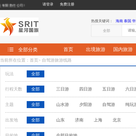
请登录
免费注册
限责任公司!
热搜关键词：
海南
泰国
华
全部
首页
出境旅游
国内旅游
全部分类
当前所在位置：首页
>
自驾游旅游线路
玩法
全部
行程天数
全部
三日游
四日游
五日游
六日
主题
全部
山水游
夕阳游
自驾游
纯玩
出发地
全部
山东
济南
上海
北京
目的地
全部
全部目的地