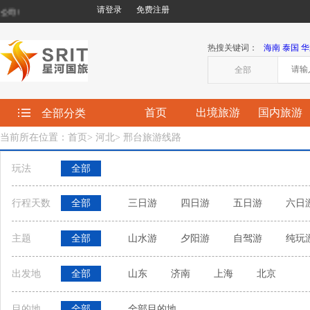
请登录
免费注册
!
热搜关键词：
海南
泰国
华
全部
首页
出境旅游
国内旅游
全部分类
当前所在位置：首页
>
河北
>
邢台旅游线路
玩法
全部
行程天数
全部
三日游
四日游
五日游
六日
主题
全部
山水游
夕阳游
自驾游
纯玩
出发地
全部
山东
济南
上海
北京
目的地
全部
全部目的地