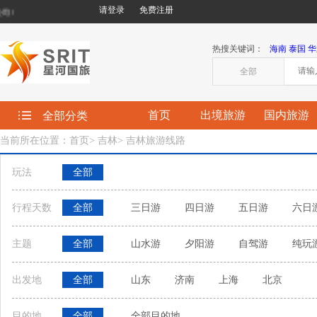
请登录
免费注册
!
热搜关键词：
海南
泰国
华
全部
首页
出境旅游
国内旅游
全部分类
当前所在位置：首页
>
吉林
>
吉林旅游线路
玩法
全部
行程天数
全部
三日游
四日游
五日游
六日
主题
全部
山水游
夕阳游
自驾游
纯玩
出发地
全部
山东
济南
上海
北京
目的地
全部
全部目的地