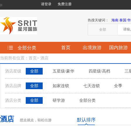
请登录
免费注册
欢迎您来到星河国际旅行社有限责任公司!
热搜关键词：
海南
泰国
华
全部
首页
出境旅游
国内旅游
全部分类
当前所在位置：首页
>
酒店
酒店星级
全部
五星级/豪华
四星级/高档
三
酒店品牌
全部
如家连锁
七天连锁
全季
酒店分类
全部
研学游
全部分类
酒店
默认排序
想走就走，轻松出游