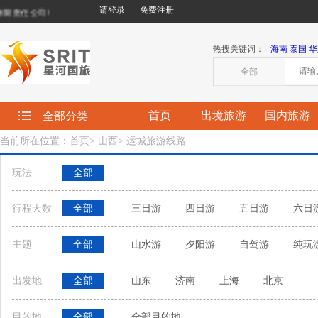
请登录
免费注册
责任公司!
热搜关键词：
海南
泰国
华
全部
首页
出境旅游
国内旅游
全部分类
当前所在位置：首页
>
山西
>
运城旅游线路
玩法
全部
行程天数
全部
三日游
四日游
五日游
六日
主题
全部
山水游
夕阳游
自驾游
纯玩
出发地
全部
山东
济南
上海
北京
目的地
全部
全部目的地