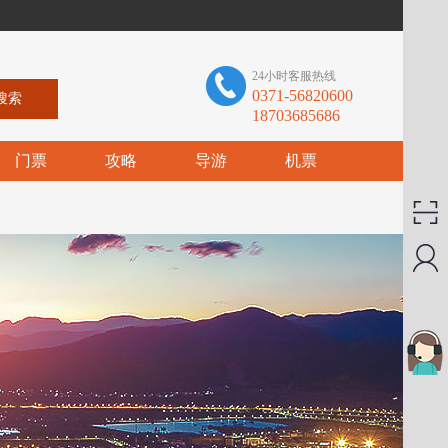
24小时客服热线
0371-56820600
18703685686
门票
攻略
导游
机票