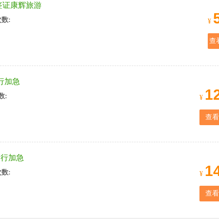
签证康辉旅游
数:
¥
）
查
行加急
1
数:
¥
）
查看
由行加急
1
数:
¥
）
查看