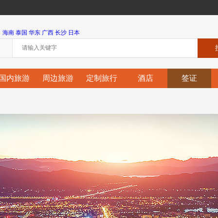
海南
泰国
华东
广西
长沙
日本
国内旅游
周边旅游
定制旅行
酒店
签证