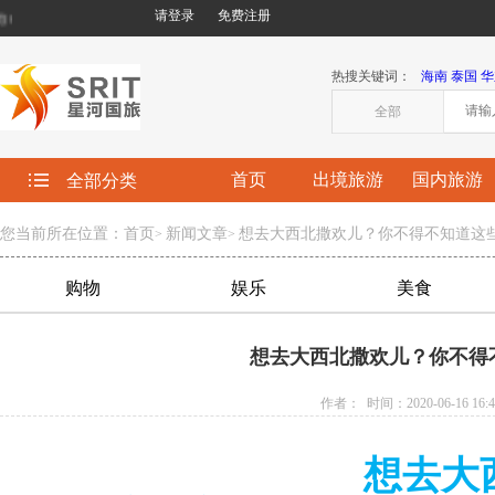
请登录
免费注册
欢迎您来到星河国际旅行社有限责任公司!
热搜关键词：
海南
泰国
华
全部
首页
出境旅游
国内旅游
全部分类
您当前所在位置：首页
新闻文章
想去大西北撒欢儿？你不得不知道这
>
>
购物
娱乐
美食
想去大西北撒欢儿？你不得
作者： 时间：2020-06-16 16:4
想去大西北撒欢