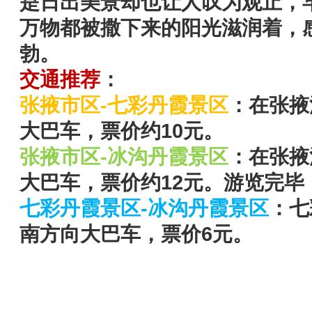
是日出美景却也让人叹为观止，
万物都被撒下来的阳光滋润着，
勃。
交通推荐
：
张掖市区-
七彩丹霞景区
：
在张掖
大巴车，票价约10
元。
张掖市区-
冰沟丹霞景区
：
在张掖
大巴车，票价约12
元。游览完毕
七彩丹霞景区-
冰沟丹霞景区
：
七
南方向大巴车，票价
6
元。