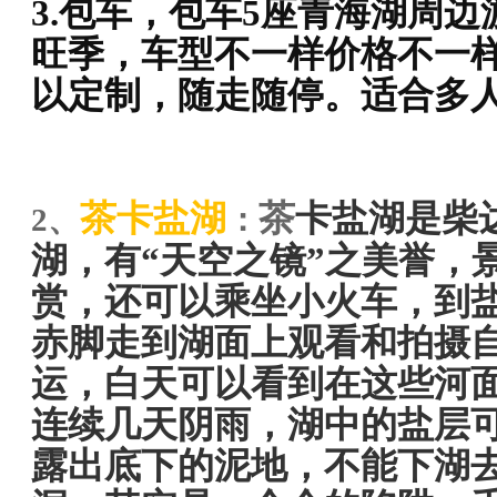
3.包车，包车5座青海湖周边
旺季，车型不一样价格不一
以定制，随走随停。适合多
茶卡盐湖
茶
卡盐湖是柴
2、
：
湖，
有
“天空之镜”
之美誉
，
赏，还可以乘坐小火车，到
赤脚走到湖面上观看和拍摄
运，白天可以看到在这些河
连续几天阴雨，湖中的盐层
露出底下的泥地，不能下湖